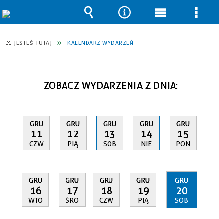
Wyszukiwarka
Narzędzia
Menu
Men
główne
szcz
JESTEŚ TUTAJ
KALENDARZ WYDARZEŃ
ZOBACZ WYDARZENIA Z DNIA:
GRU
GRU
GRU
GRU
GRU
14
11
12
13
15
NIE
CZW
PIĄ
SOB
PON
GRU
GRU
GRU
GRU
GRU
16
17
18
19
20
WTO
ŚRO
CZW
PIĄ
SOB