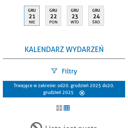
GRU
GRU
GRU
GRU
21
22
23
24
NIE
PON
WTO
ŚRO
KALENDARZ WYDARZEŃ
Filtry
Trwające w zakresie:
od 20. grudzień 2025 do 20.
Szukana fraza
grudzień 2025
Usuń
ten
filtr
Kategoria