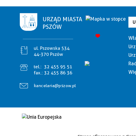
URZĄD MIASTA
U
PSZÓW
Wła
Urz
ul. Pszowska 534
44-370 Pszów
Urz
Rad
tel.:
32 455 95 51
Wię
fax.:
32 455 86 36
kancelaria@pszow.pl