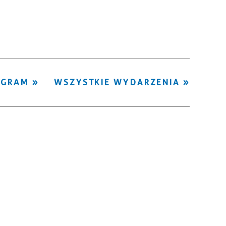
Kategoria
Trwające w
—
zakresie
Miejsce
OGRAM
WSZYSTKIE WYDARZENIA
Organizator