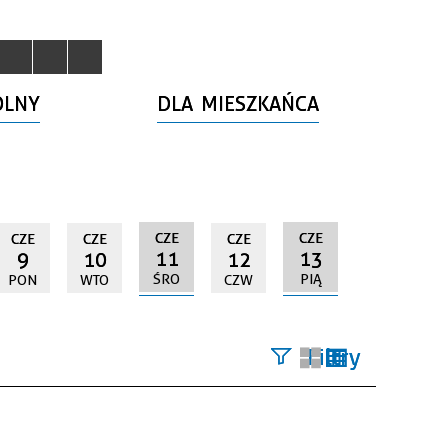
OLNY
DLA MIESZKAŃCA
CZE
CZE
CZE
CZE
CZE
11
13
9
10
12
ŚRO
PIĄ
PON
WTO
CZW
Filtry
Szukana
fraza