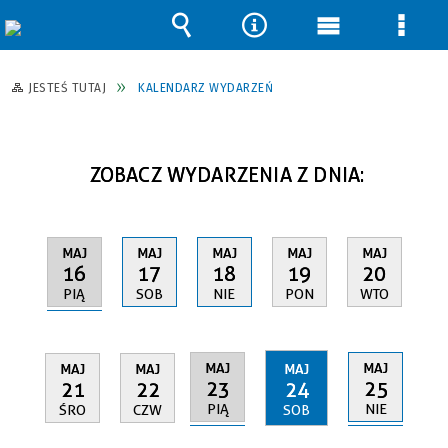
Wyszukiwarka
Narzędzia
Menu
Men
główne
szcz
JESTEŚ TUTAJ
KALENDARZ WYDARZEŃ
ZOBACZ WYDARZENIA Z DNIA:
MAJ
MAJ
MAJ
MAJ
MAJ
16
17
18
19
20
PIĄ
SOB
NIE
PON
WTO
MAJ
MAJ
MAJ
MAJ
MAJ
23
25
21
22
24
PIĄ
NIE
ŚRO
CZW
SOB