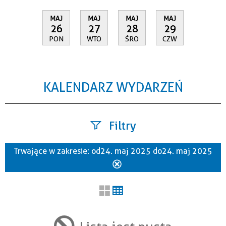
MAJ
MAJ
MAJ
MAJ
26
27
28
29
PON
WTO
ŚRO
CZW
KALENDARZ WYDARZEŃ
Filtry
Trwające w zakresie:
od 24. maj 2025 do 24. maj 2025
Szukana fraza
Usuń
ten
filtr
Kategoria