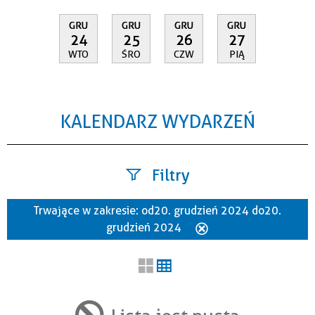
GRU
GRU
GRU
GRU
24
25
26
27
WTO
ŚRO
CZW
PIĄ
KALENDARZ WYDARZEŃ
Filtry
Trwające w zakresie:
od 20. grudzień 2024 do 20.
Szukana fraza
grudzień 2024
Usuń
ten
filtr
Kategoria