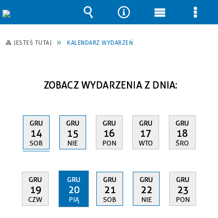
Wyszukiwarka
Narzędzia
Menu
Men
główne
szcz
JESTEŚ TUTAJ
KALENDARZ WYDARZEŃ
ZOBACZ WYDARZENIA Z DNIA:
GRU
GRU
GRU
GRU
GRU
14
15
16
17
18
SOB
NIE
PON
WTO
ŚRO
GRU
GRU
GRU
GRU
GRU
19
20
21
22
23
CZW
PIĄ
SOB
NIE
PON