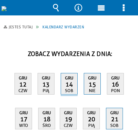
Wyszukiwarka
Narzędzia
Menu
Men
główne
szcz
JESTEŚ TUTAJ
KALENDARZ WYDARZEŃ
ZOBACZ WYDARZENIA Z DNIA:
GRU
GRU
GRU
GRU
GRU
14
12
13
15
16
SOB
CZW
PIĄ
NIE
PON
GRU
GRU
GRU
GRU
GRU
17
18
19
20
21
WTO
ŚRO
CZW
PIĄ
SOB