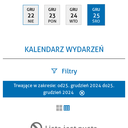
GRU
GRU
GRU
GRU
22
23
24
25
NIE
PON
WTO
ŚRO
KALENDARZ WYDARZEŃ
Filtry
Trwające w zakresie:
od 25. grudzień 2024 do 25.
Szukana fraza
grudzień 2024
Usuń
ten
filtr
Kategoria