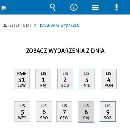
Wyszukiwarka
Narzędzia
Menu
Men
główne
szcz
JESTEŚ TUTAJ
KALENDARZ WYDARZEŃ
ZOBACZ WYDARZENIA Z DNIA:
PA�
LIS
LIS
LIS
LIS
31
1
2
3
4
CZW
PIĄ
SOB
NIE
PON
LIS
LIS
LIS
LIS
LIS
8
5
6
7
9
PIĄ
WTO
ŚRO
CZW
SOB