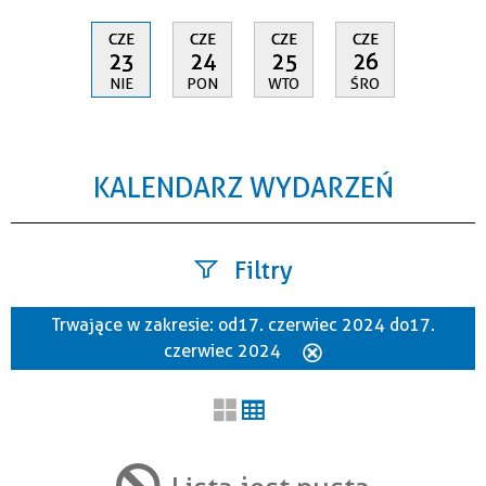
CZE
CZE
CZE
CZE
23
24
25
26
NIE
PON
WTO
ŚRO
KALENDARZ WYDARZEŃ
Filtry
Trwające w zakresie:
od 17. czerwiec 2024 do 17.
Szukana fraza
czerwiec 2024
Usuń
ten
filtr
Kategoria