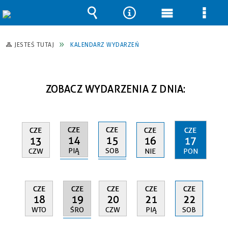
Wyszukiwarka
Narzędzia
Menu
Men
główne
szcz
JESTEŚ TUTAJ
KALENDARZ WYDARZEŃ
ZOBACZ WYDARZENIA Z DNIA:
CZE
CZE
CZE
CZE
CZE
14
15
13
16
17
PIĄ
SOB
CZW
NIE
PON
CZE
CZE
CZE
CZE
CZE
19
18
20
21
22
ŚRO
WTO
CZW
PIĄ
SOB