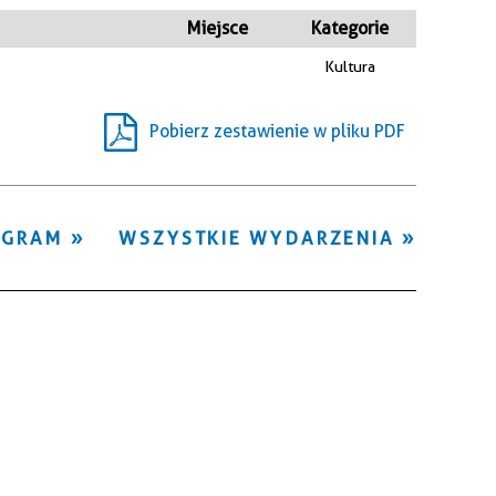
Kategoria
Miejsce
Kategorie
Kultura
Trwające w
—
zakresie
Pobierz zestawienie w pliku PDF
Miejsce
Organizator
OGRAM
WSZYSTKIE WYDARZENIA