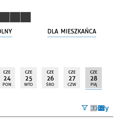
OLNY
DLA MIESZKAŃCA
CZE
CZE
CZE
CZE
CZE
24
25
26
27
28
PON
WTO
ŚRO
CZW
PIĄ
Filtry
Szukana
fraza