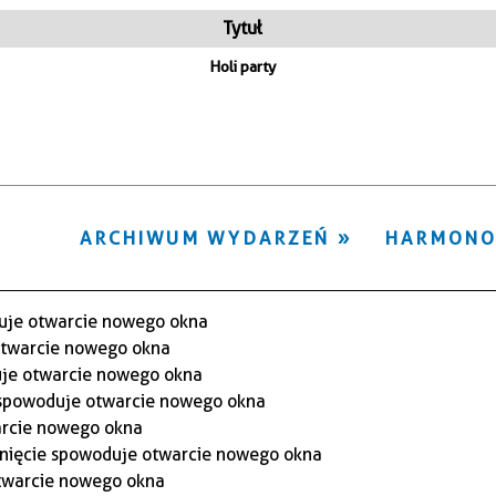
ten
Tytuł
filtr
Holi party
ARCHIWUM WYDARZEŃ
HARMON