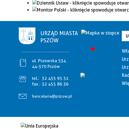
URZĄD MIASTA
U
PSZÓW
Wła
Urz
ul. Pszowska 534
44-370 Pszów
Urz
Rad
tel.:
32 455 95 51
Wię
fax.:
32 455 86 36
kancelaria@pszow.pl