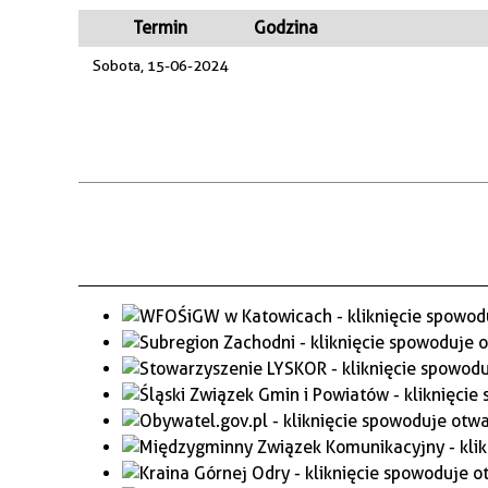
WAŻNE TELEFONY
PRZESTRZENNE
Termin
Godzina
Sobota, 15-06-2024
GAZETA SAMORZĄDOWA
"PSZOW.PL"