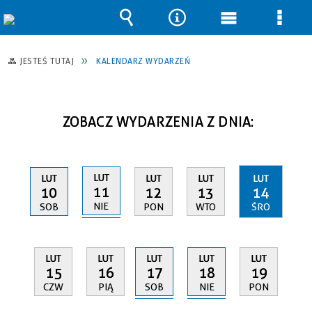
Wyszukiwarka
Narzędzia
Menu
Men
główne
szcz
JESTEŚ TUTAJ
KALENDARZ WYDARZEŃ
ZOBACZ WYDARZENIA Z DNIA:
LUT
LUT
LUT
LUT
LUT
11
10
12
13
14
NIE
SOB
PON
WTO
ŚRO
LUT
LUT
LUT
LUT
LUT
17
18
15
16
19
SOB
NIE
CZW
PIĄ
PON