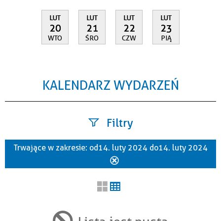
LUT
LUT
LUT
LUT
20
21
22
23
WTO
ŚRO
CZW
PIĄ
KALENDARZ WYDARZEŃ
Filtry
Trwające w zakresie:
od 14. luty 2024 do 14. luty 2024
Szukana fraza
Usuń
ten
filtr
Kategoria