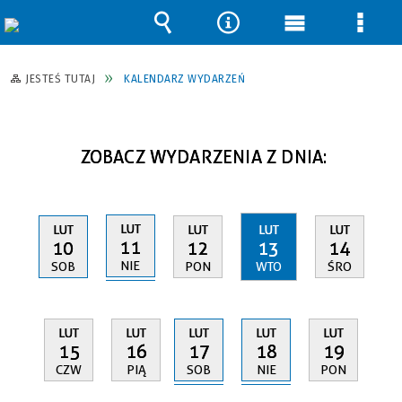
Wyszukiwarka
Narzędzia
Menu
Men
główne
szcz
JESTEŚ TUTAJ
KALENDARZ WYDARZEŃ
ZOBACZ WYDARZENIA Z DNIA:
LUT
LUT
LUT
LUT
LUT
11
10
12
13
14
NIE
SOB
PON
WTO
ŚRO
LUT
LUT
LUT
LUT
LUT
17
18
15
16
19
SOB
NIE
CZW
PIĄ
PON