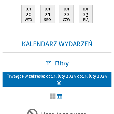
LUT
LUT
LUT
LUT
20
21
22
23
WTO
ŚRO
CZW
PIĄ
KALENDARZ WYDARZEŃ
Filtry
Trwające w zakresie:
od 13. luty 2024 do 13. luty 2024
Szukana fraza
Usuń
ten
filtr
Kategoria