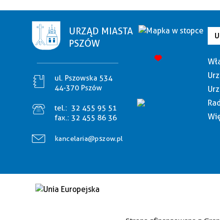
URZĄD MIASTA
U
PSZÓW
Wła
Urz
ul. Pszowska 534
44-370 Pszów
Urz
Rad
tel.:
32 455 95 51
Wię
fax.:
32 455 86 36
kancelaria@pszow.pl