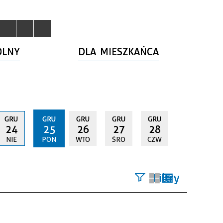
OLNY
DLA MIESZKAŃCA
GRU
GRU
GRU
GRU
GRU
24
25
26
27
28
NIE
PON
WTO
ŚRO
CZW
Filtry
Szukana
fraza