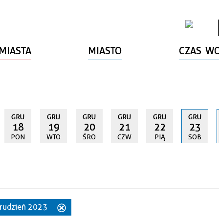
MIASTA
MIASTO
CZAS W
GRU
GRU
GRU
GRU
GRU
GRU
18
19
20
21
22
23
PON
WTO
ŚRO
CZW
PIĄ
SOB
 grudzień 2023
Usuń