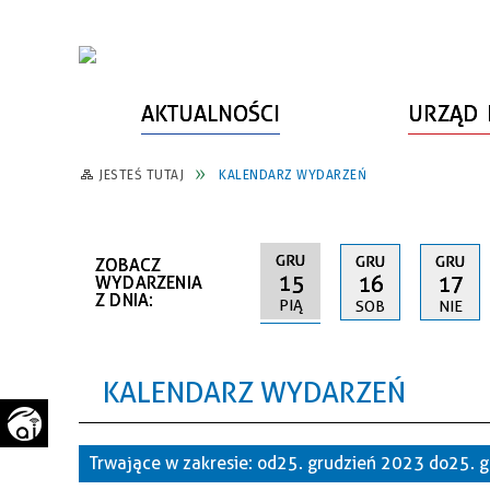
AKTUALNOŚCI
URZĄD 
JESTEŚ TUTAJ
KALENDARZ WYDARZEŃ
WŁADZE MIASTA
INFORMACJE O MIEŚCIE
SPORT
ZAŁATW SPRAWĘ
URZĄD MIASTA
LUDZIE PSZOWA
KULTURA
ZDROWIE
GRU
GRU
GRU
ZOBACZ
URZĄD STANU CYWILNEGO
PARTNERZY, NGO
SZLAKI TURYSTYCZNE
BEZPIECZEŃSTWO
15
16
17
WYDARZENIA
Z DNIA:
PIĄ
SOB
NIE
RADA MIEJSKA
JEDNOSTKI MIEJSKIE
ZABYTKI
ZWIERZĘTA W GMINIE
BUDŻET MIASTA
EDUKACJA
POMIAR SATYSFAKCJI KLIENTA
KALENDARZ WYDARZEŃ
STRATEGIE, PLANY, PROGRAMY
INWESTYCJE MIEJSKIE
INFORMATOR
FUNDUSZE ZEWNĘTRZNE
POWIATOWY LIDER
KOMUNIKACJA I TRANSPORT
Trwające w zakresie:
od 25. grudzień 2023 do 25.
PRZEDSIĘBIORCZOŚCI
ZAGOSPODAROWANIE