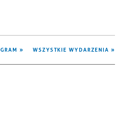
Kategoria
Trwające w
—
zakresie
Miejsce
OGRAM
WSZYSTKIE WYDARZENIA
Organizator