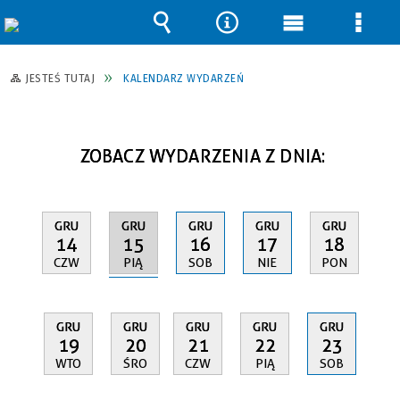
Wyszukiwarka
Narzędzia
Menu
Men
główne
szcz
JESTEŚ TUTAJ
KALENDARZ WYDARZEŃ
ZOBACZ WYDARZENIA Z DNIA:
GRU
GRU
GRU
GRU
GRU
15
14
16
17
18
PIĄ
CZW
SOB
NIE
PON
GRU
GRU
GRU
GRU
GRU
19
20
21
22
23
WTO
ŚRO
CZW
PIĄ
SOB