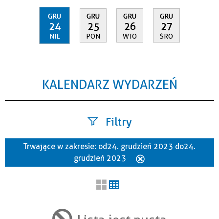
GRU
GRU
GRU
GRU
24
25
26
27
NIE
PON
WTO
ŚRO
KALENDARZ WYDARZEŃ
Filtry
Trwające w zakresie:
od 24. grudzień 2023 do 24.
Szukana fraza
grudzień 2023
Usuń
ten
filtr
Kategoria