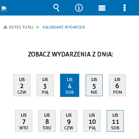
Wyszukiwarka
Narzędzia
Menu
Men
główne
szcz
JESTEŚ TUTAJ
KALENDARZ WYDARZEŃ
ZOBACZ WYDARZENIA Z DNIA:
LIS
LIS
LIS
LIS
LIS
2
3
4
5
6
CZW
PIĄ
SOB
NIE
PON
LIS
LIS
LIS
LIS
LIS
7
8
9
10
11
WTO
ŚRO
CZW
PIĄ
SOB