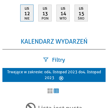
LIS
LIS
LIS
LIS
12
13
14
15
NIE
PON
WTO
ŚRO
KALENDARZ WYDARZEŃ
Filtry
Trwające w zakresie:
od 4. listopad 2023 do 4. listopad
Szukana fraza
2023
Usuń
ten
filtr
Kategoria
Lista jest pusta