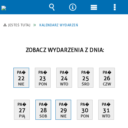
Wyszukiwarka
Narzędzia
Menu
Men
główne
szcz
JESTEŚ TUTAJ
KALENDARZ WYDARZEŃ
ZOBACZ WYDARZENIA Z DNIA:
PA�
PA�
PA�
PA�
PA�
22
23
24
25
26
NIE
PON
WTO
ŚRO
CZW
PA�
PA�
PA�
PA�
PA�
27
28
29
30
31
PIĄ
SOB
NIE
PON
WTO