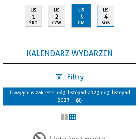
LIS
LIS
LIS
LIS
1
2
3
4
ŚRO
CZW
PIĄ
SOB
KALENDARZ WYDARZEŃ
Filtry
Trwające w zakresie:
od 3. listopad 2023 do 3. listopad
Szukana fraza
2023
Usuń
ten
filtr
Kategoria
Lista jest pusta