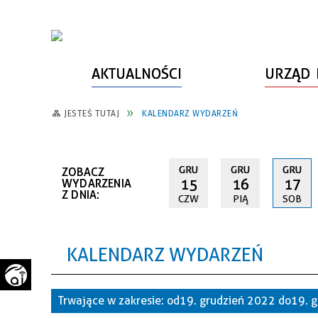
AKTUALNOŚCI
URZĄD 
JESTEŚ TUTAJ
KALENDARZ WYDARZEŃ
WŁADZE MIASTA
INFORMACJE O MIEŚCIE
SPORT
ZAŁATW SPRAWĘ
URZĄD MIASTA
LUDZIE PSZOWA
KULTURA
ZDROWIE
GRU
GRU
GRU
ZOBACZ
URZĄD STANU CYWILNEGO
PARTNERZY, NGO
SZLAKI TURYSTYCZNE
BEZPIECZEŃSTWO
15
16
17
WYDARZENIA
Z DNIA:
CZW
PIĄ
SOB
RADA MIEJSKA
JEDNOSTKI MIEJSKIE
ZABYTKI
ZWIERZĘTA W GMINIE
BUDŻET MIASTA
EDUKACJA
POMIAR SATYSFAKCJI KLIENTA
KALENDARZ WYDARZEŃ
STRATEGIE, PLANY, PROGRAMY
INWESTYCJE MIEJSKIE
INFORMATOR
FUNDUSZE ZEWNĘTRZNE
POWIATOWY LIDER
KOMUNIKACJA I TRANSPORT
Trwające w zakresie:
od 19. grudzień 2022 do 19.
PRZEDSIĘBIORCZOŚCI
ZAGOSPODAROWANIE