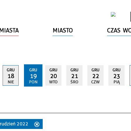
MIASTA
MIASTO
CZAS W
GRU
GRU
GRU
GRU
GRU
GRU
18
19
20
21
22
23
NIE
PON
WTO
ŚRO
CZW
PIĄ
 grudzień 2022
Usuń