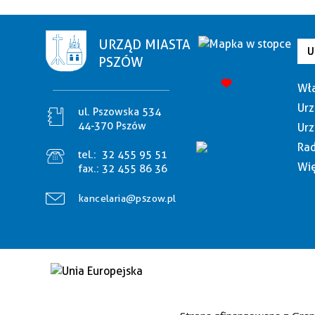
URZĄD MIASTA
U
PSZÓW
Wła
Urz
ul. Pszowska 534
44-370 Pszów
Urz
Rad
tel.:
32 455 95 51
Wię
fax.:
32 455 86 36
kancelaria@pszow.pl