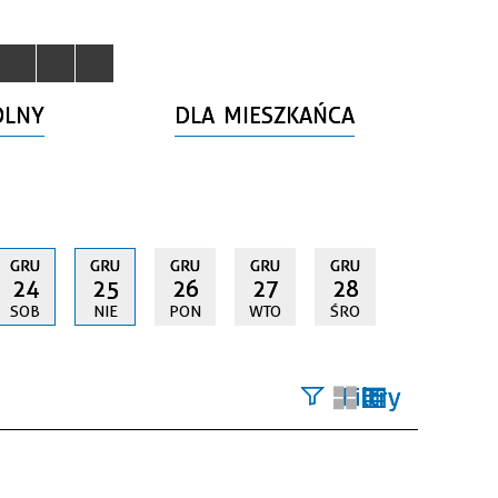
OLNY
DLA MIESZKAŃCA
GRU
GRU
GRU
GRU
GRU
24
25
26
27
28
SOB
NIE
PON
WTO
ŚRO
Filtry
Szukana
fraza