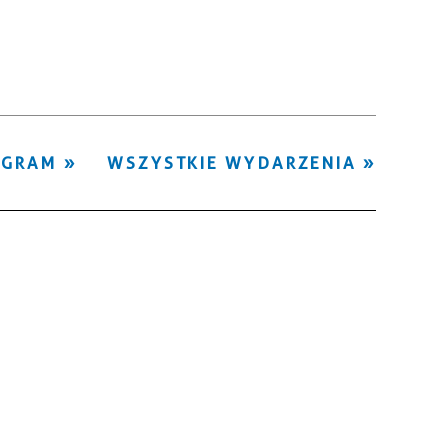
Kategoria
Trwające w
—
zakresie
Miejsce
OGRAM
WSZYSTKIE WYDARZENIA
Organizator