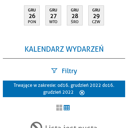
GRU
GRU
GRU
GRU
26
27
28
29
PON
WTO
ŚRO
CZW
KALENDARZ WYDARZEŃ
Filtry
Trwające w zakresie:
od 16. grudzień 2022 do 16.
Szukana fraza
grudzień 2022
Usuń
ten
filtr
Kategoria
Lista jest pusta