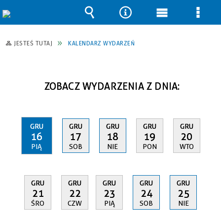
Wyszukiwarka
Narzędzia
Menu
Men
główne
szcz
JESTEŚ TUTAJ
KALENDARZ WYDARZEŃ
ZOBACZ WYDARZENIA Z DNIA:
GRU
GRU
GRU
GRU
GRU
16
17
18
19
20
PIĄ
SOB
NIE
PON
WTO
GRU
GRU
GRU
GRU
GRU
21
22
23
24
25
ŚRO
CZW
PIĄ
SOB
NIE