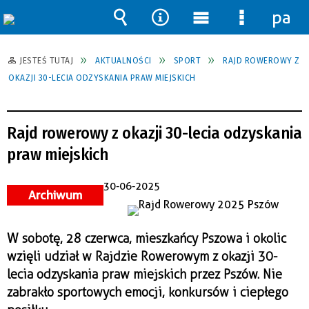
pane
Wyszukiwarka
Narzędzia
Menu
Menu
główne
szczegół
JESTEŚ TUTAJ
AKTUALNOŚCI
SPORT
RAJD ROWEROWY Z
OKAZJI 30-LECIA ODZYSKANIA PRAW MIEJSKICH
Rajd rowerowy z okazji 30-lecia odzyskania
praw miejskich
30-06-2025
Archiwum
W sobotę, 28 czerwca, mieszkańcy Pszowa i okolic
wzięli udział w Rajdzie Rowerowym z okazji 30-
lecia odzyskania praw miejskich przez Pszów. Nie
zabrakło sportowych emocji, konkursów i ciepłego