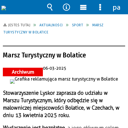
pane
Wyszukiwarka
Narzędzia
Menu
Menu
główne
szczegół
JESTEŚ TUTAJ
AKTUALNOŚCI
SPORT
MARSZ
TURYSTYCZNY W BOLATICE
Marsz Turystyczny w Bolatice
06-03-2025
Archiwum
Stowarzyszenie Lyskor zaprasza do udziału w
Marszu Turystycznym, który odbędzie się w
malowniczej miejscowości Bolatice, w Czechach, w
dniu 13 kwietnia 2025 roku.
Wydarzenie jest bezpłatne
, a jego głównym celem