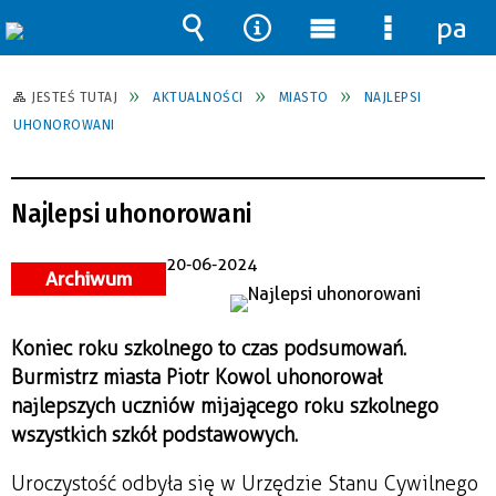
pane
Wyszukiwarka
Narzędzia
Menu
Menu
główne
szczegół
JESTEŚ TUTAJ
AKTUALNOŚCI
MIASTO
NAJLEPSI
UHONOROWANI
Najlepsi uhonorowani
20-06-2024
Archiwum
Koniec roku szkolnego to czas podsumowań.
Burmistrz miasta Piotr Kowol uhonorował
najlepszych uczniów mijającego roku szkolnego
wszystkich szkół podstawowych.
Uroczystość odbyła się w Urzędzie Stanu Cywilnego