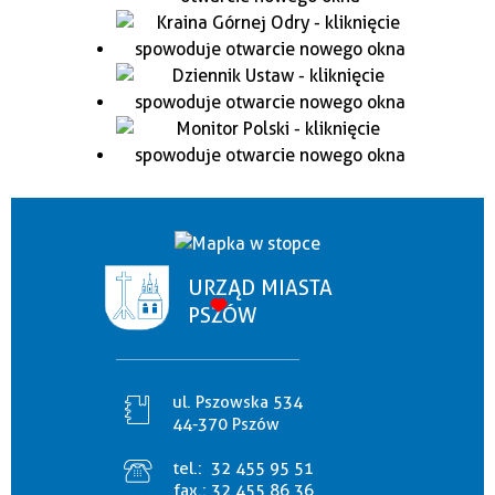
URZĄD MIASTA
PSZÓW
ul. Pszowska 534
44-370 Pszów
tel.:
32 455 95 51
fax.:
32 455 86 36