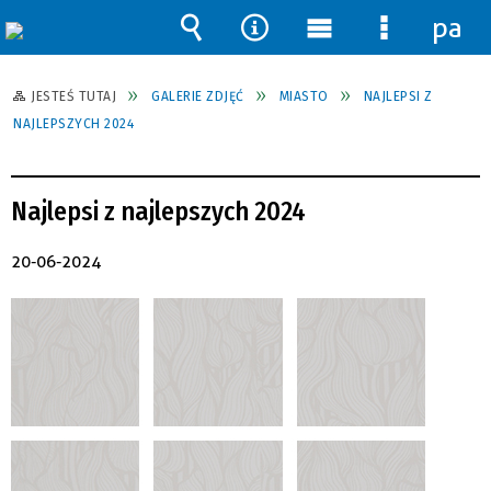
pane
Wyszukiwarka
Narzędzia
Menu
Menu
główne
szczegół
JESTEŚ TUTAJ
GALERIE ZDJĘĆ
MIASTO
NAJLEPSI Z
NAJLEPSZYCH 2024
Najlepsi z najlepszych 2024
20-06-2024