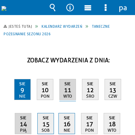
pane
Wyszukiwarka
Narzędzia
Menu
Menu
główne
szczegół
JESTEŚ TUTAJ
KALENDARZ WYDARZEŃ
TANECZNE
POŻEGNANIE SEZONU 2026
ZOBACZ WYDARZENIA Z DNIA:
SIE
SIE
SIE
SIE
SIE
11
9
10
12
13
WTO
NIE
PON
ŚRO
CZW
SIE
SIE
SIE
SIE
SIE
14
15
16
17
18
PIĄ
SOB
NIE
PON
WTO