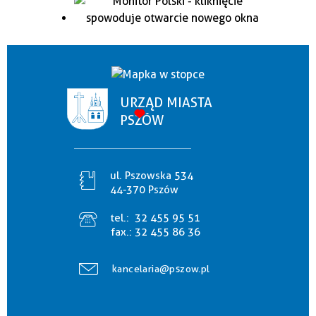
URZĄD MIASTA
PSZÓW
ul. Pszowska 534
44-370 Pszów
tel.:
32 455 95 51
fax.:
32 455 86 36
kancelaria@pszow.pl