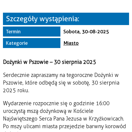
Miejsce
Szczegóły wystąpienia:
Organizator
Termin
Sobota, 30-08-2025
Kategorie
Miasto
Dożynki w Pszowie – 30 sierpnia 2025
Serdecznie zapraszamy na tegoroczne Dożynki w
Pszowie, które odbędą się w sobotę, 30 sierpnia
2025 roku.
Wydarzenie rozpocznie się o godzinie 16:00
uroczystą mszą dożynkową w Kościele
Najświętszego Serca Pana Jezusa w Krzyżkowicach.
Po mszy ulicami miasta przejedzie barwny korowód