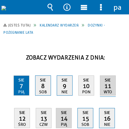
pane
Wyszukiwarka
Narzędzia
Menu
Menu
główne
szczegół
JESTEŚ TUTAJ
KALENDARZ WYDARZEŃ
DOŻYNKI -
POŻEGNANIE LATA
ZOBACZ WYDARZENIA Z DNIA:
SIE
SIE
SIE
SIE
SIE
11
7
8
9
10
WTO
PIĄ
SOB
NIE
PON
SIE
SIE
SIE
SIE
SIE
14
12
13
15
16
PIĄ
ŚRO
CZW
SOB
NIE