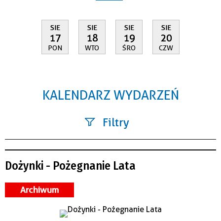
SIE
SIE
SIE
SIE
17
18
19
20
PON
WTO
ŚRO
CZW
KALENDARZ WYDARZEŃ
Filtry
Szukana fraza
Dożynki - Pożegnanie Lata
Kategoria
Archiwum
Trwające w zakresie
—