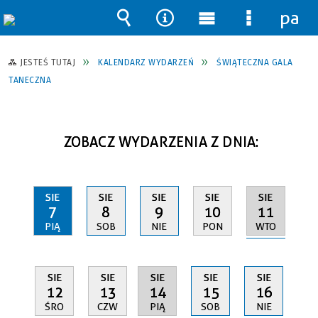
pane
Wyszukiwarka
Narzędzia
Menu
Menu
główne
szczegół
JESTEŚ TUTAJ
KALENDARZ WYDARZEŃ
ŚWIĄTECZNA GALA
TANECZNA
ZOBACZ WYDARZENIA Z DNIA:
SIE
SIE
SIE
SIE
SIE
11
7
8
9
10
WTO
PIĄ
SOB
NIE
PON
SIE
SIE
SIE
SIE
SIE
14
12
13
15
16
PIĄ
ŚRO
CZW
SOB
NIE