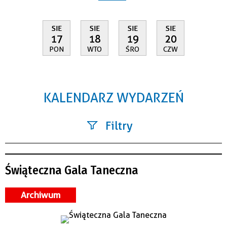
SIE
SIE
SIE
SIE
17
18
19
20
PON
WTO
ŚRO
CZW
KALENDARZ WYDARZEŃ
Filtry
Szukana fraza
Świąteczna Gala Taneczna
Kategoria
Archiwum
Trwające w zakresie
—