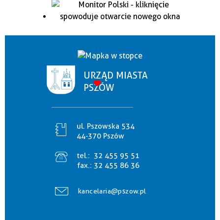
URZĄD MIASTA
PSZÓW
ul. Pszowska 534
44-370 Pszów
tel.:
32 455 95 51
fax.:
32 455 86 36
kancelaria@pszow.pl