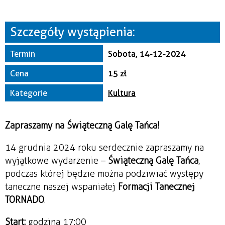
Miejsce
Szczegóły wystąpienia:
Organizator
Termin
Sobota, 14-12-2024
Cena
15 zł
Kategorie
Kultura
Zapraszamy na Świąteczną Galę Tańca!
14 grudnia 2024 roku serdecznie zapraszamy na
wyjątkowe wydarzenie –
Świąteczną Galę Tańca
,
podczas której będzie można podziwiać występy
taneczne naszej wspaniałej
Formacji Tanecznej
TORNADO
.
Start:
godzina 17:00