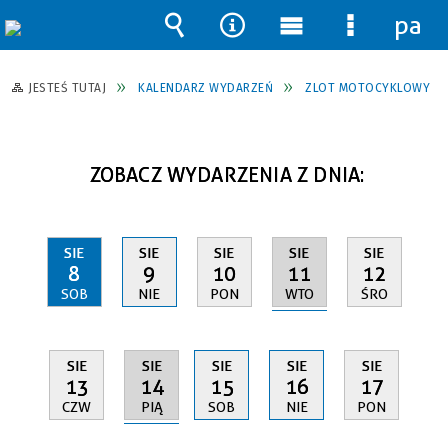
pane
Wyszukiwarka
Narzędzia
Menu
Menu
główne
szczegół
JESTEŚ TUTAJ
KALENDARZ WYDARZEŃ
ZLOT MOTOCYKLOWY
ZOBACZ WYDARZENIA Z DNIA:
SIE
SIE
SIE
SIE
SIE
11
8
9
10
12
WTO
SOB
NIE
PON
ŚRO
SIE
SIE
SIE
SIE
SIE
14
13
15
16
17
PIĄ
CZW
SOB
NIE
PON