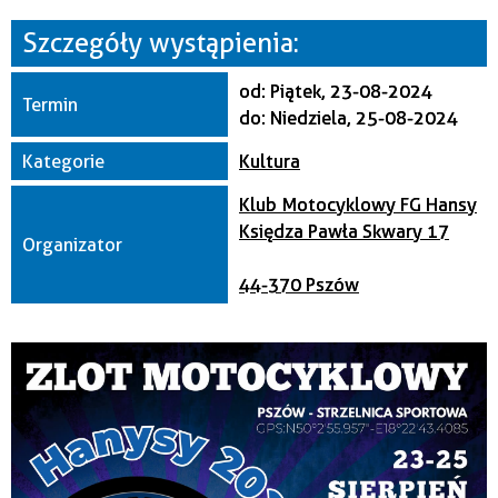
Szczegóły wystąpienia:
Organizator
od:
Piątek, 23-08-2024
Termin
do:
Niedziela, 25-08-2024
Kategorie
Kultura
Klub Motocyklowy FG Hansy
Księdza Pawła Skwary 17
Organizator
44-370 Pszów