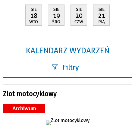
SIE
SIE
SIE
SIE
18
19
20
21
WTO
ŚRO
CZW
PIĄ
KALENDARZ WYDARZEŃ
Filtry
Szukana fraza
Zlot motocyklowy
Kategoria
Archiwum
Trwające w zakresie
—
Miejsce