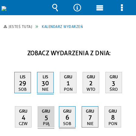
Wyszukiwarka
Narzędzia
Menu
Men
główne
szcz
JESTEŚ TUTAJ
KALENDARZ WYDARZEŃ
ZOBACZ WYDARZENIA Z DNIA:
LIS
LIS
GRU
GRU
GRU
30
29
1
2
3
NIE
SOB
PON
WTO
ŚRO
GRU
GRU
GRU
GRU
GRU
5
6
4
7
8
PIĄ
SOB
CZW
NIE
PON