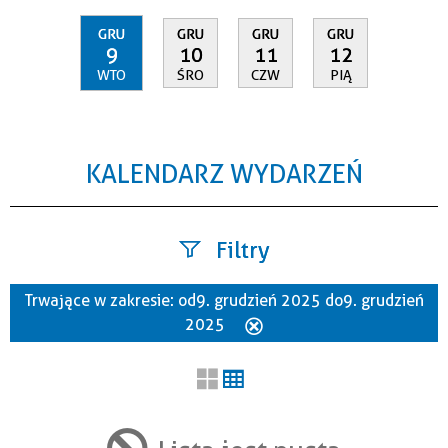
GRU
GRU
GRU
GRU
9
10
11
12
WTO
ŚRO
CZW
PIĄ
KALENDARZ WYDARZEŃ
Filtry
Trwające w zakresie:
od 9. grudzień 2025 do 9. grudzień
Szukana fraza
2025
Usuń
ten
filtr
Kategoria