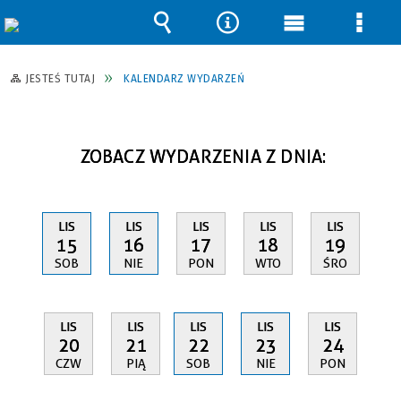
Wyszukiwarka
Narzędzia
Menu
Men
główne
szcz
JESTEŚ TUTAJ
KALENDARZ WYDARZEŃ
ZOBACZ WYDARZENIA Z DNIA:
LIS
LIS
LIS
LIS
LIS
15
16
17
18
19
SOB
NIE
PON
WTO
ŚRO
LIS
LIS
LIS
LIS
LIS
20
21
22
23
24
CZW
PIĄ
SOB
NIE
PON