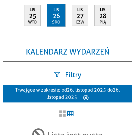
LIS
LIS
LIS
LIS
25
26
27
28
WTO
ŚRO
CZW
PIĄ
KALENDARZ WYDARZEŃ
Filtry
Trwające w zakresie:
od 26. listopad 2025 do 26.
Szukana fraza
listopad 2025
Usuń
ten
filtr
Kategoria
Lista jest pusta