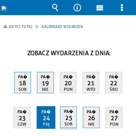
Wyszukiwarka
Narzędzia
Menu
Men
główne
szcz
JESTEŚ TUTAJ
KALENDARZ WYDARZEŃ
ZOBACZ WYDARZENIA Z DNIA:
PA�
PA�
PA�
PA�
PA�
18
19
20
21
22
SOB
NIE
PON
WTO
ŚRO
PA�
PA�
PA�
PA�
PA�
25
23
24
26
27
SOB
CZW
PIĄ
NIE
PON