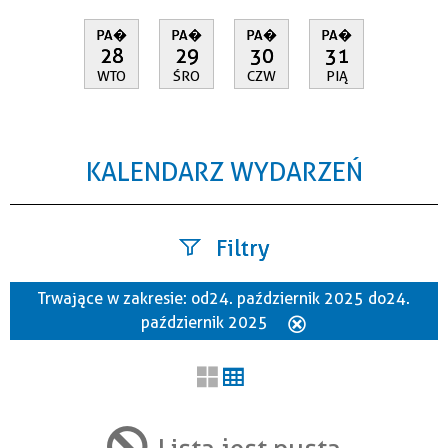
PA�
PA�
PA�
PA�
28
29
30
31
WTO
ŚRO
CZW
PIĄ
KALENDARZ WYDARZEŃ
Filtry
Trwające w zakresie:
od 24. październik 2025 do 24.
Szukana fraza
październik 2025
Usuń
ten
filtr
Kategoria
Lista jest pusta