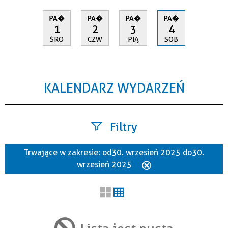
PA�
PA�
PA�
PA�
1
2
3
4
ŚRO
CZW
PIĄ
SOB
KALENDARZ WYDARZEŃ
Filtry
Trwające w zakresie:
od 30. wrzesień 2025 do 30.
Szukana fraza
wrzesień 2025
Usuń
ten
filtr
Kategoria