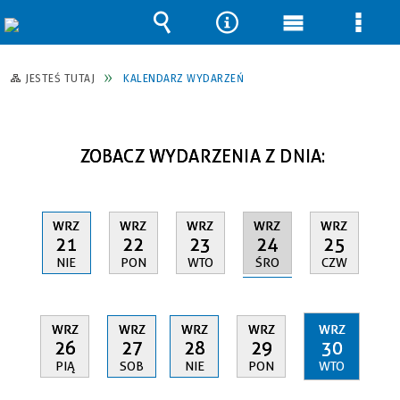
Wyszukiwarka
Narzędzia
Menu
Men
główne
szcz
JESTEŚ TUTAJ
KALENDARZ WYDARZEŃ
ZOBACZ WYDARZENIA Z DNIA:
WRZ
WRZ
WRZ
WRZ
WRZ
24
21
22
23
25
ŚRO
NIE
PON
WTO
CZW
WRZ
WRZ
WRZ
WRZ
WRZ
26
27
28
29
30
PIĄ
SOB
NIE
PON
WTO