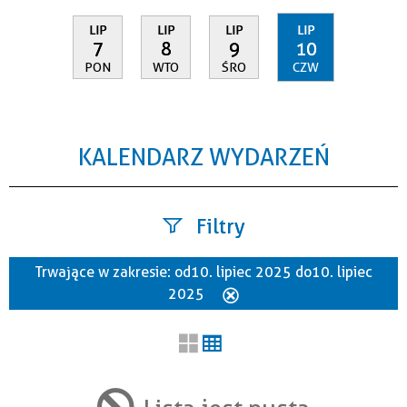
LIP
LIP
LIP
LIP
7
8
9
10
PON
WTO
ŚRO
CZW
KALENDARZ WYDARZEŃ
Filtry
Trwające w zakresie:
od 10. lipiec 2025 do 10. lipiec
Szukana fraza
2025
Usuń
ten
filtr
Kategoria