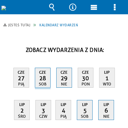
Wyszukiwarka
Narzędzia
Menu
Men
główne
szcz
JESTEŚ TUTAJ
KALENDARZ WYDARZEŃ
ZOBACZ WYDARZENIA Z DNIA:
CZE
CZE
CZE
CZE
LIP
28
27
29
30
1
SOB
PIĄ
NIE
PON
WTO
LIP
LIP
LIP
LIP
LIP
2
3
4
5
6
ŚRO
CZW
PIĄ
SOB
NIE