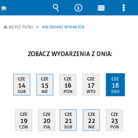
Wyszukiwarka
Narzędzia
Menu
Men
główne
szcz
JESTEŚ TUTAJ
KALENDARZ WYDARZEŃ
ZOBACZ WYDARZENIA Z DNIA:
CZE
CZE
CZE
CZE
CZE
14
15
16
17
18
SOB
NIE
PON
WTO
ŚRO
CZE
CZE
CZE
CZE
CZE
19
20
21
22
23
CZW
PIĄ
SOB
NIE
PON