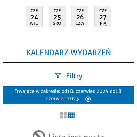
CZE
CZE
CZE
CZE
24
25
26
27
WTO
ŚRO
CZW
PIĄ
KALENDARZ WYDARZEŃ
Filtry
Trwające w zakresie:
od 18. czerwiec 2025 do 18.
Szukana fraza
czerwiec 2025
Usuń
ten
filtr
Kategoria
Lista jest pusta