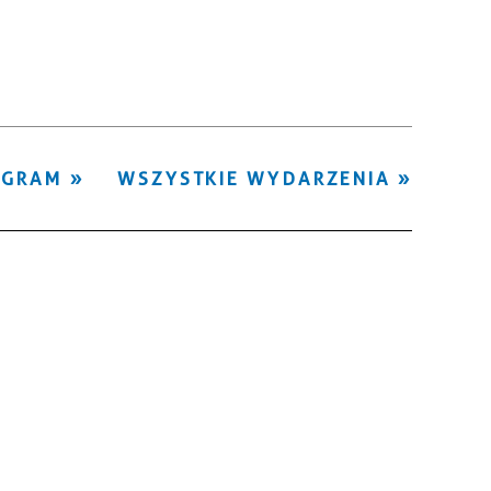
Kategoria
Trwające w
—
zakresie
Miejsce
OGRAM
WSZYSTKIE WYDARZENIA
Organizator