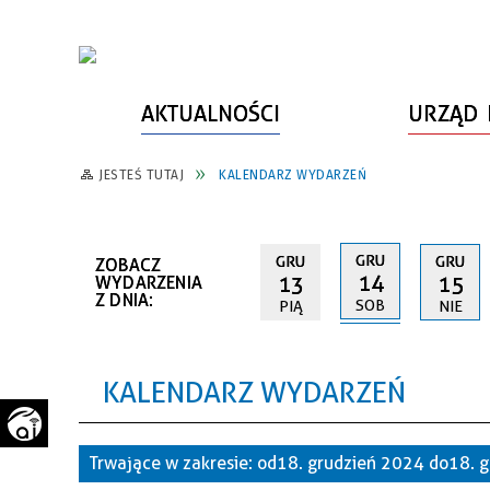
AKTUALNOŚCI
URZĄD 
JESTEŚ TUTAJ
KALENDARZ WYDARZEŃ
WŁADZE MIASTA
INFORMACJE O MIEŚCIE
SPORT
ZAŁATW SPRAWĘ
URZĄD MIASTA
LUDZIE PSZOWA
KULTURA
ZDROWIE
GRU
GRU
GRU
ZOBACZ
URZĄD STANU CYWILNEGO
PARTNERZY, NGO
SZLAKI TURYSTYCZNE
BEZPIECZEŃSTWO
14
13
15
WYDARZENIA
Z DNIA:
SOB
PIĄ
NIE
RADA MIEJSKA
JEDNOSTKI MIEJSKIE
ZABYTKI
ZWIERZĘTA W GMINIE
BUDŻET MIASTA
EDUKACJA
POMIAR SATYSFAKCJI KLIENTA
KALENDARZ WYDARZEŃ
STRATEGIE, PLANY, PROGRAMY
INWESTYCJE MIEJSKIE
INFORMATOR
FUNDUSZE ZEWNĘTRZNE
POWIATOWY LIDER
KOMUNIKACJA I TRANSPORT
Trwające w zakresie:
od 18. grudzień 2024 do 18.
PRZEDSIĘBIORCZOŚCI
ZAGOSPODAROWANIE