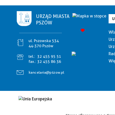
URZĄD MIASTA
U
PSZÓW
Wła
Urz
ul. Pszowska 534
44-370 Pszów
Urz
Rad
tel.:
32 455 95 51
Wię
fax.:
32 455 86 36
kancelaria@pszow.pl