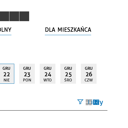
OLNY
DLA MIESZKAŃCA
GRU
GRU
GRU
GRU
GRU
22
23
24
25
26
NIE
PON
WTO
ŚRO
CZW
Filtry
Szukana
fraza