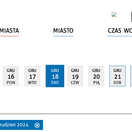
MIASTA
MIASTO
CZAS W
GRU
GRU
GRU
GRU
GRU
GRU
16
17
18
19
20
21
PON
WTO
ŚRO
CZW
PIĄ
SOB
 grudzień 2024
Usuń