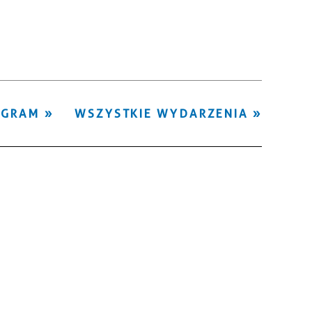
Kategoria
Trwające w
—
zakresie
Miejsce
OGRAM
WSZYSTKIE WYDARZENIA
Organizator