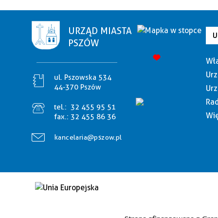
URZĄD MIASTA
U
PSZÓW
Wła
Urz
ul. Pszowska 534
44-370 Pszów
Urz
Rad
tel.:
32 455 95 51
Wię
fax.:
32 455 86 36
kancelaria@pszow.pl