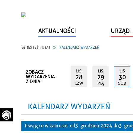
AKTUALNOŚCI
URZĄD 
JESTEŚ TUTAJ
KALENDARZ WYDARZEŃ
WŁADZE MIASTA
INFORMACJE O MIEŚCIE
SPORT
ZAŁATW SPRAWĘ
URZĄD MIASTA
LUDZIE PSZOWA
KULTURA
ZDROWIE
LIS
LIS
LIS
ZOBACZ
URZĄD STANU CYWILNEGO
PARTNERZY, NGO
SZLAKI TURYSTYCZNE
BEZPIECZEŃSTWO
28
29
30
WYDARZENIA
Z DNIA:
CZW
PIĄ
SOB
RADA MIEJSKA
JEDNOSTKI MIEJSKIE
ZABYTKI
ZWIERZĘTA W GMINIE
BUDŻET MIASTA
EDUKACJA
POMIAR SATYSFAKCJI KLIENTA
KALENDARZ WYDARZEŃ
STRATEGIE, PLANY, PROGRAMY
INWESTYCJE MIEJSKIE
INFORMATOR
FUNDUSZE ZEWNĘTRZNE
POWIATOWY LIDER
KOMUNIKACJA I TRANSPORT
Trwające w zakresie:
od 3. grudzień 2024 do 3. gr
PRZEDSIĘBIORCZOŚCI
ZAGOSPODAROWANIE