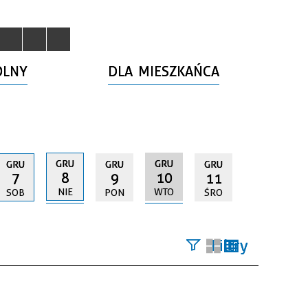
OLNY
DLA MIESZKAŃCA
GRU
GRU
GRU
GRU
GRU
8
10
7
9
11
NIE
WTO
SOB
PON
ŚRO
Filtry
Szukana
fraza