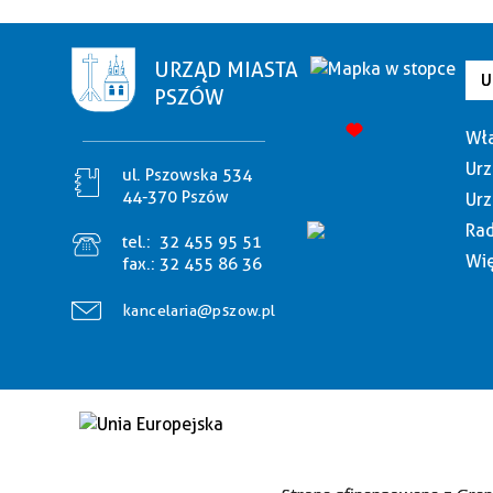
URZĄD MIASTA
U
PSZÓW
Wła
Urz
ul. Pszowska 534
44-370 Pszów
Urz
Rad
tel.:
32 455 95 51
Wię
fax.:
32 455 86 36
kancelaria@pszow.pl