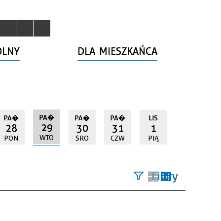
OLNY
DLA MIESZKAŃCA
PA�
PA�
PA�
PA�
LIS
29
28
30
31
1
WTO
PON
ŚRO
CZW
PIĄ
Filtry
Szukana
fraza