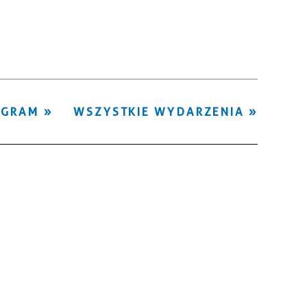
Kategoria
Trwające w
—
zakresie
Miejsce
OGRAM
WSZYSTKIE WYDARZENIA
Organizator