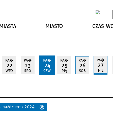
MIASTA
MIASTO
CZAS W
PA�
PA�
PA�
PA�
PA�
PA�
27
22
23
24
25
26
NIE
WTO
ŚRO
CZW
PIĄ
SOB
4. październik 2024
Usuń