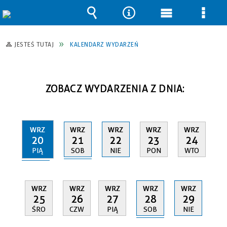
Wyszukiwarka
Narzędzia
Menu
Men
główne
szcz
JESTEŚ TUTAJ
KALENDARZ WYDARZEŃ
ZOBACZ WYDARZENIA Z DNIA:
WRZ
WRZ
WRZ
WRZ
WRZ
20
21
22
23
24
PIĄ
SOB
NIE
PON
WTO
WRZ
WRZ
WRZ
WRZ
WRZ
28
25
26
27
29
SOB
ŚRO
CZW
PIĄ
NIE