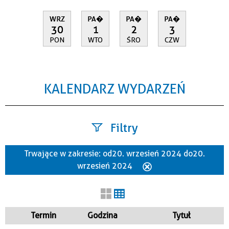
WRZ
PA�
PA�
PA�
30
1
2
3
PON
WTO
ŚRO
CZW
KALENDARZ WYDARZEŃ
Filtry
Trwające w zakresie:
od 20. wrzesień 2024 do 20.
Szukana fraza
wrzesień 2024
Usuń
ten
filtr
Kategoria
Termin
Godzina
Tytuł