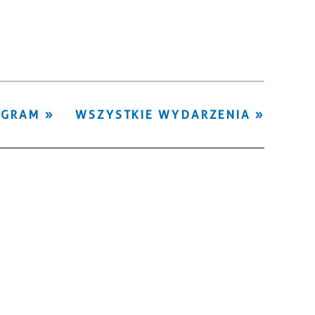
Kategoria
Trwające w
—
zakresie
Miejsce
OGRAM
WSZYSTKIE WYDARZENIA
Organizator