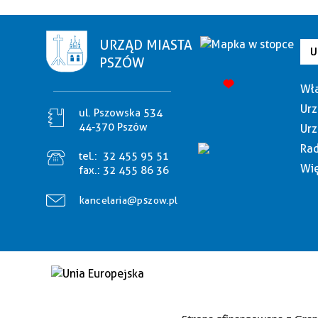
URZĄD MIASTA
U
PSZÓW
Wła
Urz
ul. Pszowska 534
44-370 Pszów
Urz
Rad
tel.:
32 455 95 51
Wię
fax.:
32 455 86 36
kancelaria@pszow.pl