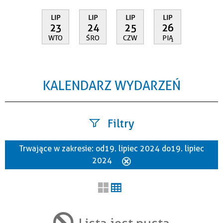
LIP
LIP
LIP
LIP
23
24
25
26
WTO
ŚRO
CZW
PIĄ
KALENDARZ WYDARZEŃ
Filtry
Trwające w zakresie:
od 19. lipiec 2024 do 19. lipiec
Szukana fraza
2024
Usuń
ten
filtr
Kategoria
Lista jest pusta