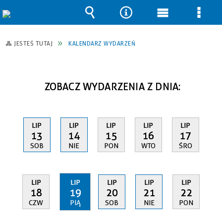
Wyszukiwarka
Narzędzia
Menu
Men
główne
szcz
JESTEŚ TUTAJ
KALENDARZ WYDARZEŃ
ZOBACZ WYDARZENIA Z DNIA:
LIP
LIP
LIP
LIP
LIP
13
14
15
16
17
SOB
NIE
PON
WTO
ŚRO
LIP
LIP
LIP
LIP
LIP
18
19
20
21
22
CZW
PIĄ
SOB
NIE
PON