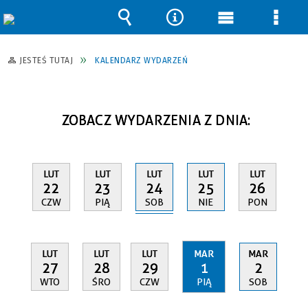
Wyszukiwarka
Narzędzia
Menu
Men
główne
szcz
JESTEŚ TUTAJ
KALENDARZ WYDARZEŃ
ZOBACZ WYDARZENIA Z DNIA:
LUT
LUT
LUT
LUT
LUT
24
22
23
25
26
SOB
CZW
PIĄ
NIE
PON
LUT
LUT
LUT
MAR
MAR
27
28
29
1
2
WTO
ŚRO
CZW
PIĄ
SOB