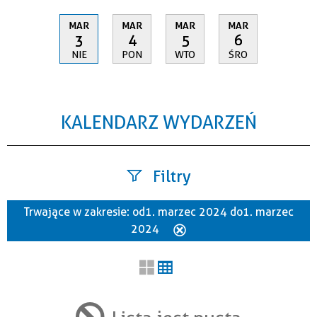
MAR
MAR
MAR
MAR
3
4
5
6
NIE
PON
WTO
ŚRO
KALENDARZ WYDARZEŃ
Filtry
Trwające w zakresie:
od 1. marzec 2024 do 1. marzec
Szukana fraza
2024
Usuń
ten
filtr
Kategoria