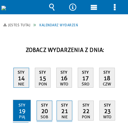
Wyszukiwarka
Narzędzia
Menu
Men
główne
szcz
JESTEŚ TUTAJ
KALENDARZ WYDARZEŃ
ZOBACZ WYDARZENIA Z DNIA:
STY
STY
STY
STY
STY
14
15
16
17
18
NIE
PON
WTO
ŚRO
CZW
STY
STY
STY
STY
STY
19
20
21
22
23
PIĄ
SOB
NIE
PON
WTO