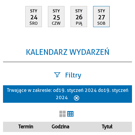
STY
STY
STY
STY
24
25
26
27
ŚRO
CZW
PIĄ
SOB
KALENDARZ WYDARZEŃ
Filtry
Trwające w zakresie:
od 19. styczeń 2024 do 19. styczeń
Szukana fraza
2024
Usuń
ten
filtr
Kategoria
Termin
Godzina
Tytuł