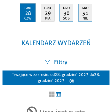
GRU
GRU
GRU
GRU
28
29
30
31
CZW
PIĄ
SOB
NIE
KALENDARZ WYDARZEŃ
Filtry
Trwające w zakresie:
od 28. grudzień 2023 do 28.
Szukana fraza
grudzień 2023
Usuń
ten
filtr
Kategoria
Lista jest pusta