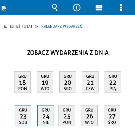
Wyszukiwarka
Narzędzia
Menu
Men
główne
szcz
JESTEŚ TUTAJ
KALENDARZ WYDARZEŃ
ZOBACZ WYDARZENIA Z DNIA:
GRU
GRU
GRU
GRU
GRU
18
19
20
21
22
PON
WTO
ŚRO
CZW
PIĄ
GRU
GRU
GRU
GRU
GRU
23
24
25
26
27
SOB
NIE
PON
WTO
ŚRO