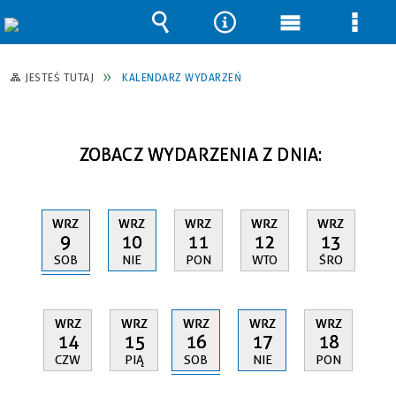
Wyszukiwarka
Narzędzia
Menu
Men
główne
szcz
JESTEŚ TUTAJ
KALENDARZ WYDARZEŃ
ZOBACZ WYDARZENIA Z DNIA:
WRZ
WRZ
WRZ
WRZ
WRZ
9
10
11
12
13
SOB
NIE
PON
WTO
ŚRO
WRZ
WRZ
WRZ
WRZ
WRZ
16
14
15
17
18
SOB
CZW
PIĄ
NIE
PON