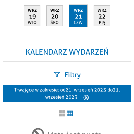
WRZ
WRZ
WRZ
WRZ
19
20
21
22
WTO
ŚRO
CZW
PIĄ
KALENDARZ WYDARZEŃ
Filtry
Trwające w zakresie:
od 21. wrzesień 2023 do 21.
Szukana fraza
wrzesień 2023
Usuń
ten
filtr
Kategoria