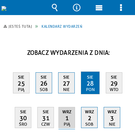
Wyszukiwarka
Narzędzia
Menu
Men
główne
szcz
JESTEŚ TUTAJ
KALENDARZ WYDARZEŃ
ZOBACZ WYDARZENIA Z DNIA:
SIE
SIE
SIE
SIE
SIE
25
26
27
28
29
PIĄ
SOB
NIE
PON
WTO
WRZ
SIE
SIE
WRZ
WRZ
1
30
31
2
3
PIĄ
ŚRO
CZW
SOB
NIE