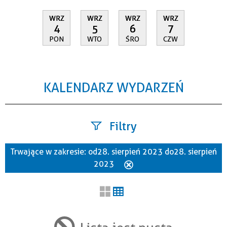
WRZ
WRZ
WRZ
WRZ
4
5
6
7
PON
WTO
ŚRO
CZW
KALENDARZ WYDARZEŃ
Filtry
Trwające w zakresie:
od 28. sierpień 2023 do 28. sierpień
Szukana fraza
2023
Usuń
ten
filtr
Kategoria