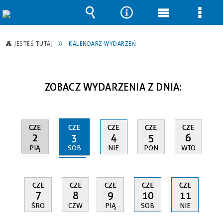
Wyszukiwarka
Narzędzia
Menu
Men
główne
szcz
JESTEŚ TUTAJ
KALENDARZ WYDARZEŃ
ZOBACZ WYDARZENIA Z DNIA:
CZE
CZE
CZE
CZE
CZE
2
3
4
5
6
PIĄ
SOB
NIE
PON
WTO
CZE
CZE
CZE
CZE
CZE
7
8
9
10
11
ŚRO
CZW
PIĄ
SOB
NIE