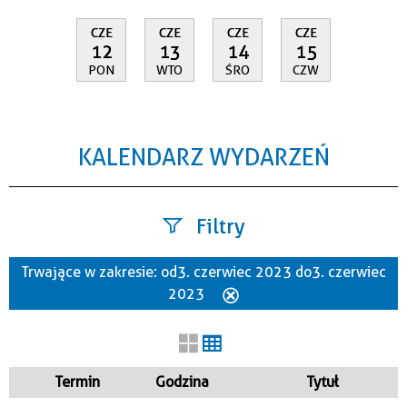
CZE
CZE
CZE
CZE
12
13
14
15
PON
WTO
ŚRO
CZW
KALENDARZ WYDARZEŃ
Filtry
Trwające w zakresie:
od 3. czerwiec 2023 do 3. czerwiec
Szukana fraza
2023
Usuń
ten
filtr
Kategoria
Termin
Godzina
Tytuł