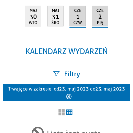
CZE
CZE
MAJ
MAJ
1
2
30
31
CZW
PIĄ
WTO
ŚRO
KALENDARZ WYDARZEŃ
Filtry
Trwające w zakresie:
od 23. maj 2023 do 23. maj 2023
Szukana fraza
Usuń
ten
filtr
Kategoria