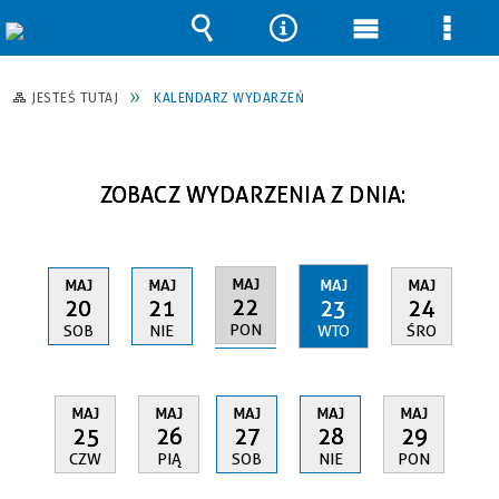
Wyszukiwarka
Narzędzia
Menu
Men
główne
szcz
JESTEŚ TUTAJ
KALENDARZ WYDARZEŃ
ZOBACZ WYDARZENIA Z DNIA:
MAJ
MAJ
MAJ
MAJ
MAJ
22
20
21
23
24
PON
SOB
NIE
WTO
ŚRO
MAJ
MAJ
MAJ
MAJ
MAJ
25
26
27
28
29
CZW
PIĄ
SOB
NIE
PON