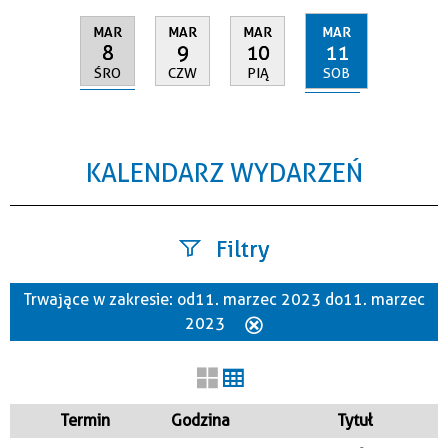
MAR
MAR
MAR
MAR
8
11
9
10
ŚRO
SOB
CZW
PIĄ
KALENDARZ WYDARZEŃ
Filtry
Trwające w zakresie:
od 11. marzec 2023 do 11. marzec
Szukana fraza
2023
Usuń
ten
filtr
Kategoria
Termin
Godzina
Tytuł