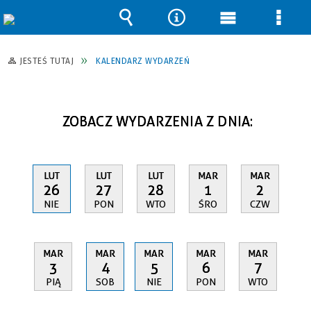
Wyszukiwarka
Narzędzia
Menu
Men
główne
szcz
JESTEŚ TUTAJ
KALENDARZ WYDARZEŃ
ZOBACZ WYDARZENIA Z DNIA:
LUT
LUT
LUT
MAR
MAR
26
27
28
1
2
NIE
PON
WTO
ŚRO
CZW
MAR
MAR
MAR
MAR
MAR
3
4
5
6
7
PIĄ
SOB
NIE
PON
WTO