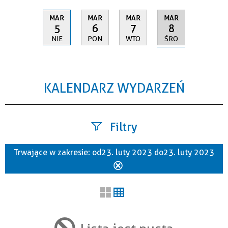
MAR
MAR
MAR
MAR
8
5
6
7
ŚRO
NIE
PON
WTO
KALENDARZ WYDARZEŃ
Filtry
Trwające w zakresie:
od 23. luty 2023 do 23. luty 2023
Szukana fraza
Usuń
ten
filtr
Kategoria