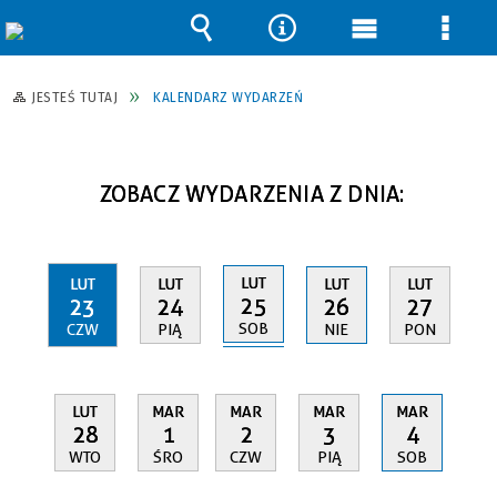
Wyszukiwarka
Narzędzia
Menu
Men
główne
szcz
JESTEŚ TUTAJ
KALENDARZ WYDARZEŃ
ZOBACZ WYDARZENIA Z DNIA:
LUT
LUT
LUT
LUT
LUT
25
23
24
26
27
SOB
CZW
PIĄ
NIE
PON
LUT
MAR
MAR
MAR
MAR
28
1
2
3
4
WTO
ŚRO
CZW
PIĄ
SOB