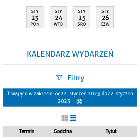
STY
STY
STY
STY
23
24
25
26
PON
WTO
ŚRO
CZW
KALENDARZ WYDARZEŃ
Filtry
Trwające w zakresie:
od 22. styczeń 2023 do 22. styczeń
Szukana fraza
2023
Usuń
ten
filtr
Kategoria
Termin
Godzina
Tytuł