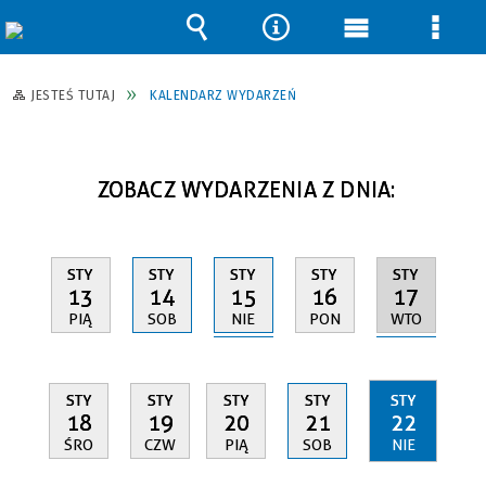
Wyszukiwarka
Narzędzia
Menu
Men
główne
szcz
JESTEŚ TUTAJ
KALENDARZ WYDARZEŃ
ZOBACZ WYDARZENIA Z DNIA:
STY
STY
STY
STY
STY
15
17
13
14
16
NIE
WTO
PIĄ
SOB
PON
STY
STY
STY
STY
STY
18
19
20
21
22
ŚRO
CZW
PIĄ
SOB
NIE