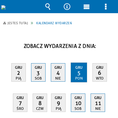
Wyszukiwarka
Narzędzia
Menu
Men
główne
szcz
JESTEŚ TUTAJ
KALENDARZ WYDARZEŃ
ZOBACZ WYDARZENIA Z DNIA:
GRU
GRU
GRU
GRU
GRU
2
3
4
5
6
PIĄ
SOB
NIE
PON
WTO
GRU
GRU
GRU
GRU
GRU
7
8
9
10
11
ŚRO
CZW
PIĄ
SOB
NIE