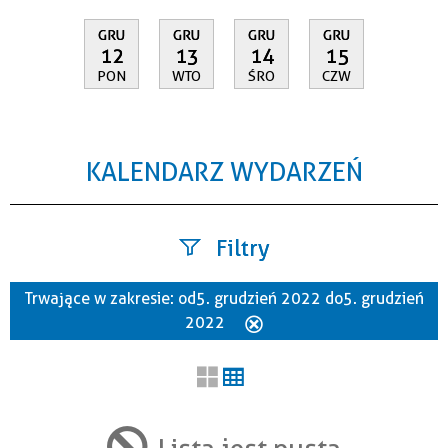
GRU
GRU
GRU
GRU
12
13
14
15
PON
WTO
ŚRO
CZW
KALENDARZ WYDARZEŃ
Filtry
Trwające w zakresie:
od 5. grudzień 2022 do 5. grudzień
Szukana fraza
2022
Usuń
ten
filtr
Kategoria
Lista jest pusta