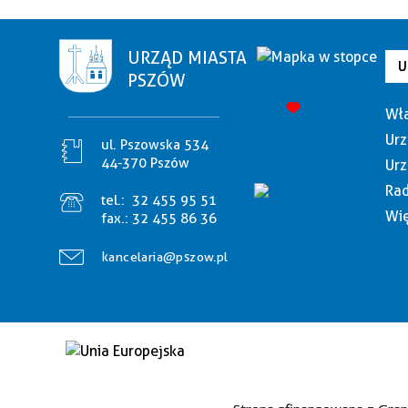
URZĄD MIASTA
U
PSZÓW
Wła
Urz
ul. Pszowska 534
44-370 Pszów
Urz
Rad
tel.:
32 455 95 51
Wię
fax.:
32 455 86 36
kancelaria@pszow.pl