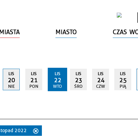
MIASTA
MIASTO
CZAS W
LIS
LIS
LIS
LIS
LIS
LIS
20
21
22
23
24
25
NIE
PON
WTO
ŚRO
CZW
PIĄ
listopad 2022
Usuń