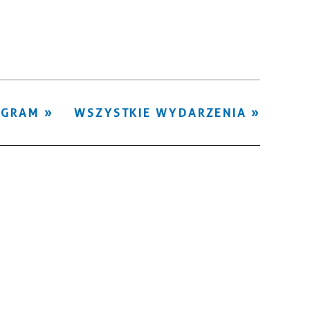
Kategoria
Trwające w
—
zakresie
Miejsce
OGRAM
WSZYSTKIE WYDARZENIA
Organizator