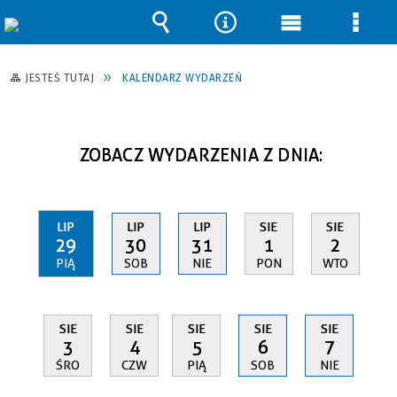
Wyszukiwarka
Narzędzia
Menu
Men
główne
szcz
JESTEŚ TUTAJ
KALENDARZ WYDARZEŃ
ZOBACZ WYDARZENIA Z DNIA:
LIP
LIP
LIP
SIE
SIE
29
30
31
1
2
PIĄ
SOB
NIE
PON
WTO
SIE
SIE
SIE
SIE
SIE
3
4
5
6
7
ŚRO
CZW
PIĄ
SOB
NIE