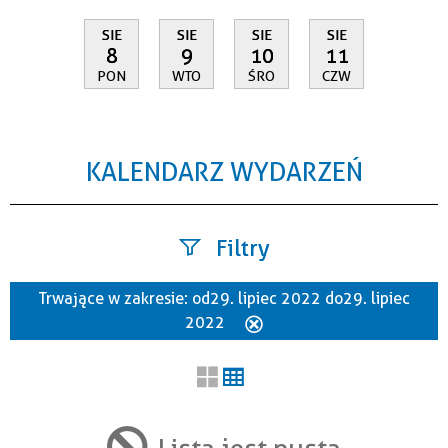
SIE
SIE
SIE
SIE
8
9
10
11
PON
WTO
ŚRO
CZW
KALENDARZ WYDARZEŃ
Filtry
Trwające w zakresie:
od 29. lipiec 2022 do 29. lipiec
Szukana fraza
2022
Usuń
ten
filtr
Kategoria
Lista jest pusta