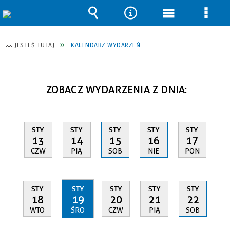
Wyszukiwarka
Narzędzia
Menu
Men
główne
szcz
JESTEŚ TUTAJ
KALENDARZ WYDARZEŃ
ZOBACZ WYDARZENIA Z DNIA:
STY
STY
STY
STY
STY
13
14
15
16
17
CZW
PIĄ
SOB
NIE
PON
STY
STY
STY
STY
STY
18
19
20
21
22
WTO
ŚRO
CZW
PIĄ
SOB