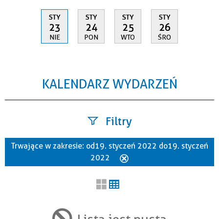
STY
STY
STY
STY
23
24
25
26
NIE
PON
WTO
ŚRO
KALENDARZ WYDARZEŃ
Filtry
Trwające w zakresie:
od 19. styczeń 2022 do 19. styczeń
Szukana fraza
2022
Usuń
ten
filtr
Kategoria
Lista jest pusta